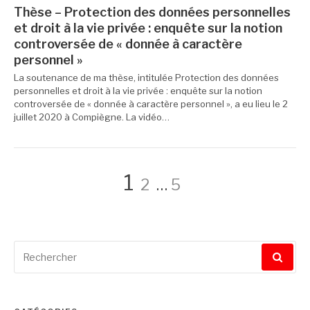
Thèse – Protection des données personnelles
et droit à la vie privée : enquête sur la notion
controversée de « donnée à caractère
personnel »
La soutenance de ma thèse, intitulée Protection des données
personnelles et droit à la vie privée : enquête sur la notion
controversée de « donnée à caractère personnel », a eu lieu le 2
juillet 2020 à Compiègne. La vidéo…
Pagination
Page
Page
Page
1
2
…
5
des
Recherche
publications
pour
: