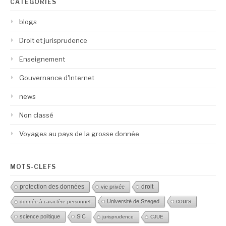
CATÉGORIES
blogs
Droit et jurisprudence
Enseignement
Gouvernance d'Internet
news
Non classé
Voyages au pays de la grosse donnée
MOTS-CLEFS
protection des données
droit
vie privée
Université de Szeged
cours
donnée à caractère personnel
science politique
SIC
jurisprudence
CJUE