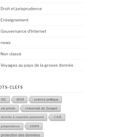
Droit et jurisprudence
Enseignement
Gouvernance d'Internet
news
Non classé
Voyages au pays de la grosse donnée
OTS-CLEFS
droit
SIC
science politique
vie privée
Université de Szeged
donnée à caractère personnel
CJUE
cours
jurisprudence
protection des données