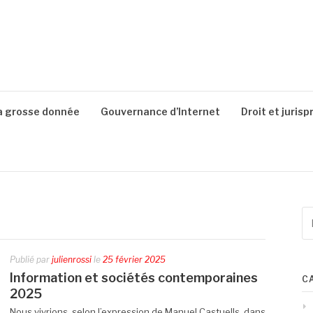
a grosse donnée
Gouvernance d’Internet
Droit et juris
Re
po
:
Publié par
julienrossi
le
25 février 2025
Information et sociétés contemporaines
C
2025
Nous vivrions, selon l’expression de Manuel Castuells, dans