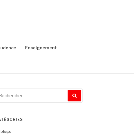
prudence
Enseignement
cherche
ur
ATÉGORIES
blogs