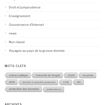
Droit et jurisprudence
Enseignement
Gouvernance d'Internet
news
Non classé
Voyages au pays de la grosse donnée
MOTS-CLEFS
science politique
Université de Szeged
cours
vie privée
droit
SIC
donnée à caractère personnel
CJUE
protection des données
jurisprudence
ARCHIVES