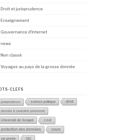
Droit et jurisprudence
Enseignement
Gouvernance d'Internet
news
Non classé
Voyages au pays de la grosse donnée
OTS-CLEFS
droit
science politique
jurisprudence
donnée à caractère personnel
Université de Szeged
CJUE
protection des données
cours
vie privée
SIC