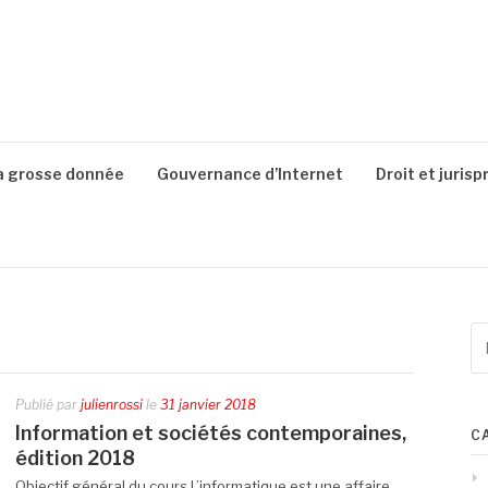
a grosse donnée
Gouvernance d’Internet
Droit et juris
Re
po
:
Publié par
julienrossi
le
31 janvier 2018
Information et sociétés contemporaines,
C
édition 2018
Objectif général du cours L’informatique est une affaire