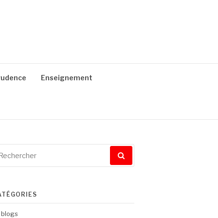
prudence
Enseignement
cherche
ur
ATÉGORIES
blogs