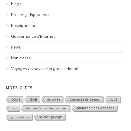
blogs
Droit et jurisprudence
Enseignement
Gouvernance d'Internet
news
Non classé
Voyages au pays de la grosse donnée
MOTS-CLEFS
droit
cours
vie privée
Université de Szeged
CJUE
protection des données
SIC
donnée à caractère personnel
science politique
jurisprudence