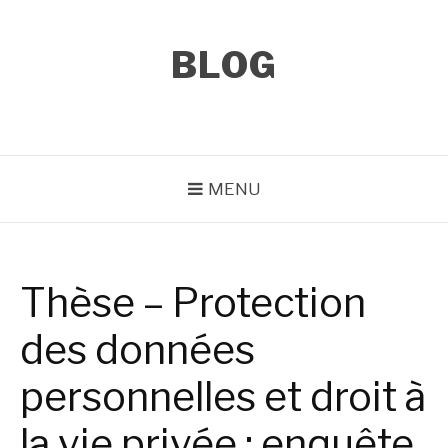
Aller
au
contenu
BLOG
MENU
Thèse – Protection
des données
personnelles et droit à
la vie privée : enquête