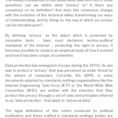
The research presented in this dissertation was born out of three
questions: can we define what
“privacy” is? Is there any
consensus on its definition? And does this consensus change
with the evolution of the technical
milieu transforming our ways
of communicating, and by doing so, the way in which our privacy
can be intruded upon?
B
y defining “privacy” as the object which is protected by
normative texts –
laws, court decisions, techno-political
standards of the Internet – protecting the right to privacy, it
becomes possible to conduct an empirical study of how it evolved
and how it has been a topic of contention.
Data protection law emerged in Europe during the 1970’s. Its aim
was to protect a “privacy” that was perceived as under threat by
the advent of computers. Currently, the GDPR, or some
documents adopted by standards-settings organisations like the
Internet Engineering Task Force (IETF) or the World Wide Web
Consortium (W3C), are written with the intention that they
protect this privacy through a set of rules and principles referred
to as “data protection”, that apply to “personal data”.
T
he legal definitions of this notion produced by political
institutions and those crafted in standards-settings bodies are