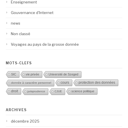
Enseignement
Gouvernance d'Internet
news
Non classé
Voyages au pays de la grosse donnée
MOTS-CLEFS
SIC
vie privée
Université de Szeged
protection des données
cours
donnée à caractère personnel
droit
science politique
jurisprudence
CJUE
ARCHIVES
décembre 2025