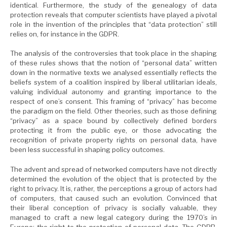
identical. Furthermore, the study of the genealogy of data
protection reveals that computer scientists have played a pivotal
role in the invention of the principles that “data protection” still
relies on, for instance in the GDPR.
The analysis of the controversies that took place in the shaping
of these rules shows that the notion of “personal data” written
down in the normative texts we analysed essentially reflects the
beliefs system of a coalition inspired by liberal utilitarian ideals,
valuing individual autonomy and granting importance to the
respect of one’s consent.
This framing of “privacy” has become
the paradigm on the field. Other theories, such as those defining
“privacy” as a space bound by collectively defined borders
protecting it from the public eye, or those advocating the
recognition of private property rights on personal data, have
been less successful in shaping policy outcomes.
T
he advent and spread of networked computers have not directly
determined the evolution of the object that is protected by the
right to privacy. It is, rather, the perceptions a group of actors had
of computers,
that caused such an evolution
. Convinced
that
their liberal conception of privacy is socially valuable, they
managed to craft a new legal category during the 1970’s in
Europe: the right to the protection of personal data.
The GDPR,