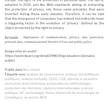
adopted in 2016, just like Web standards aiming at enhancing
the protection of privacy, rely those same principles that were
invented during these early debates. Therefore, it can be said
that the emergence of computers has indeed, but indirectly, been
a triggering
factor
in the evolution of “privacy” defined as the
object protected by the right to privacy.
Keywords
: digitisation of communication, privacy, data protection,
personal data, communicational theories of Law and public policy
Image mise en avant :
https://openclipart.org/detail/298034/graduation (domaine
public)
Publié dans
Non classé
Étiqueté avec
analyse de controverses
,
analyse des politiques
publiques
,
analyse textuelle
,
CEDH
,
CJUE
,
donnée à caractère
personnel
,
droit
,
historique
,
jurisprudence
,
méthodologie
,
protection des données
,
relations internationales
,
science
politique
,
SIC
,
technologie
,
thèse
,
Université de technologie de
Compiègne
,
vie privée
,
W3C