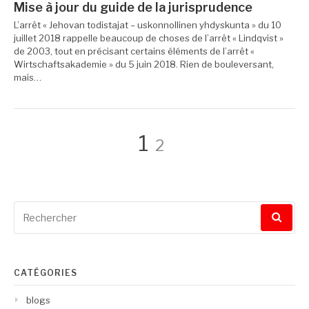
Mise à jour du guide de la jurisprudence
L’arrêt « Jehovan todistajat – uskonnollinen yhdyskunta » du 10
juillet 2018 rappelle beaucoup de choses de l’arrêt « Lindqvist »
de 2003, tout en précisant certains éléments de l’arrêt «
Wirtschaftsakademie » du 5 juin 2018. Rien de bouleversant,
mais…
Pagination
Page
Page
1
2
des
Recherche
publications
pour
:
CATÉGORIES
blogs