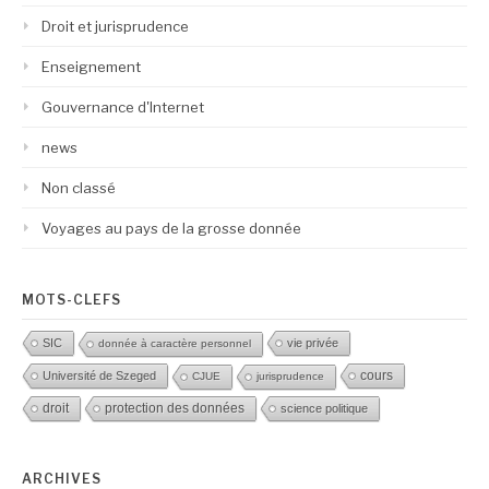
Droit et jurisprudence
Enseignement
Gouvernance d'Internet
news
Non classé
Voyages au pays de la grosse donnée
MOTS-CLEFS
SIC
vie privée
donnée à caractère personnel
Université de Szeged
cours
CJUE
jurisprudence
droit
protection des données
science politique
ARCHIVES