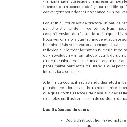
« le numérique », presque omniprésents, nous le r
technique n’a commencé à jouer un rôle qu’à
convergent pour donner naissance à un nouveau 
L’objectif du cours est de prendre un peu de r
par chercher à définir ce terme. Puis, nous
compréhension du rôle de la technique : histo
Nous verrons alors que technique et société so
humaine. Puis nous verrons comment tout cela 
réflexion sur la transformation numérique de 
de « révolution » informatique avant de s’en s
d’une technique de communication par une autr
par-là même permettra d’illustrer à quel poi
interactions sociales.
A la fin du cours, il est attendu des étudiant
pensée théoriques sur la relation entre tech
quelques connaissances de base sur des réflex
exemples qui illustrent le lien de co-dépendanc
Les 6 séances du cours
Cours d’introduction (avec histoir
cours 1