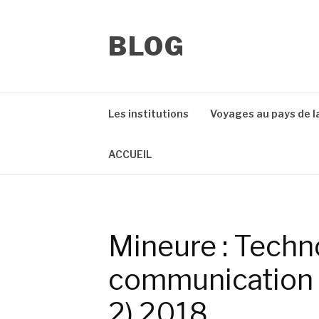
Aller
au
contenu
BLOG
Les institutions
Voyages au pays de l
ACCUEIL
Mineure : Techn
communication 
2) 2018