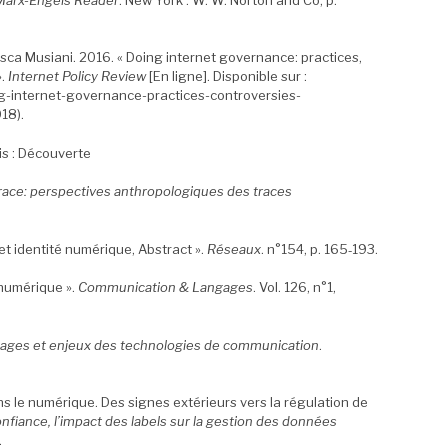
esca Musiani. 2016. « Doing internet governance: practices,
».
Internet Policy Review
[En ligne]. Disponible sur :
oing-internet-governance-practices-controversies-
18).
ris : Découverte
ace: perspectives anthropologiques des traces
t identité numérique, Abstract ».
Réseaux
. n°154, p. 165‑193.
 numérique ».
Communication & Langages
. Vol. 126, n°1,
ages et enjeux des technologies de communication
.
s le numérique. Des signes extérieurs vers la régulation de
nfiance, l’impact des labels sur la gestion des données
.