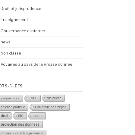
Droit et jurisprudence
Enseignement
Gouvernance d'Internet
news
Non classé
Voyages au pays de la grosse donnée
OTS-CLEFS
vie privée
jurisprudence
CJUE
science politique
Université de Szeged
droit
SIC
cours
protection des données
donnée à caractère personnel