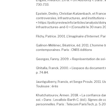
730‑733.
Epstein, Dmitry, Christian Katzenbach, et Franc
controversies, infrastructures, and institutions 
< https://policyreview.info/articles/analysis/d
infrastructures-and-0 > (Consulté le 30 mars 20
Flichy, Patrice. 2001.
L’imaginaire d’Internet
. Pa
Galinon-Mélénec, Béatrice, éd. 2011.
L’homme tr
contemporaines
. Paris : CNRS éditions
Georges, Fanny. 2009. « Représentation de soi e
Ghitalla, Franck. 2000. « L’espace du document
p. 74‑84.
Jauréguiberry, Francis, et Serge Proulx. 2011.
Us
Toulouse : érès
Khatchatourov, Armen. 2018. « La confiance dan
soi. » Dans : Levallois-Barth C. (éd.).
Signes de co
personnelles
. Paris : Telecom ParisTech, p. 5‑20