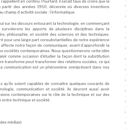
appellent en continu. Pourtant, il serait faux de croire que la
 partir des années 1950, décennie où diverses inventions
champ d’activité sociale : l’informatique.
ecul sur les discours entourant la technologie, en commençant
 survolerons les apports de plusieurs disciplines dans la
ire, philosophie, et société des sciences et des techniques.
nt pour une large part consubstantielles de notre expérience
affecte notre façon de communiquer, avant d’approfondir la
nos sociétés contemporaines. Nous questionnerons cette idée
aisir comme occasion d’étudier la façon dont la substitution
e transforme peut transformer des relations sociales, ce qui
nt la communication est un phénomène omniprésent dans nos
.e.s qu’ils soient capables de connaître quelques courants de
nologie, communication et société. Ils devront aussi avoir
ions contemporaines sur le rôle de la technique et sur des
e entre technique et société.
e des médias)