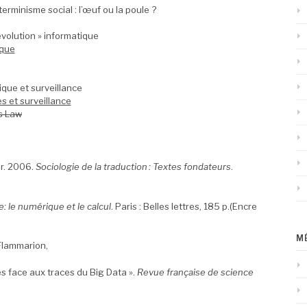
rminisme social : l’œuf ou la poule ?
révolution » informatique
ique
que et surveillance
s et surveillance
is Law
ur. 2006.
Sociologie de la traduction : Textes fondateurs
.
: le numérique et le calcul
. Paris : Belles lettres, 185 p.(Encre
M
: Flammarion,
es face aux traces du Big Data ».
Revue française de science