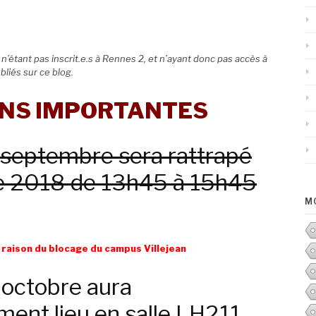
n’étant pas inscrit.e.s à Rennes 2, et n’ayant donc pas accès à
bliés sur ce blog.
NS IMPORTANTES
 septembre sera rattrapé
e 2018 de 13h45 à 15h45
M
 raison du blocage du campus Villejean
 octobre aura
ment lieu en salle LH211