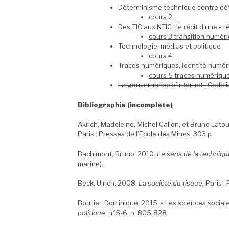
Déterminisme technique contre déte
cours 2
Des TIC aux NTIC : le récit d’une « 
cours 3 transition numér
Technologie, médias et politique
cours 4
Traces numériques, identité numéri
cours 5 traces numérique
La gouvernance d’Internet : Code 
Bibliographie (incomplète)
Akrich, Madeleine, Michel Callon, et Bruno Lato
Paris : Presses de l’Ecole des Mines, 303 p.
Bachimont, Bruno. 2010.
Le sens de la technique
marine).
Beck, Ulrich. 2008.
La société du risque
. Paris 
Boullier, Dominique. 2015. « Les sciences social
politique
. n°5-6, p. 805‑828.