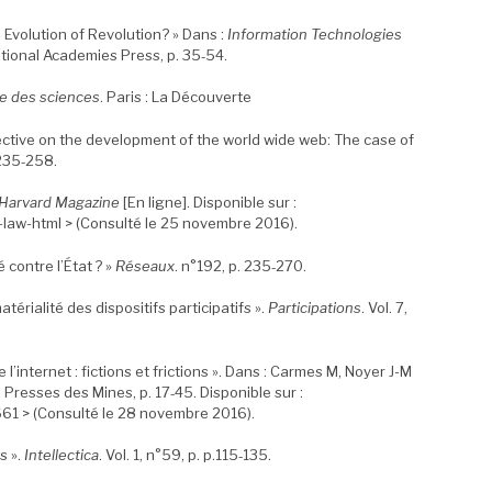
 Evolution of Revolution? » Dans :
Information Technologies
ational Academies Press, p. 35‑54.
ie des sciences
. Paris : La Découverte
ective on the development of the world wide web: The case of
. 235‑258.
Harvard Magazine
[En ligne]. Disponible sur :
law-html > (Consulté le 25 novembre 2016).
 contre l’État ? »
Réseaux
. n°192, p. 235‑270.
térialité des dispositifs participatifs ».
Participations
. Vol. 7,
 l’internet : fictions et frictions ». Dans : Carmes M, Noyer J-M
 : Presses des Mines, p. 17‑45. Disponible sur :
661 > (Consulté le 28 novembre 2016).
s ».
Intellectica
. Vol. 1, n°59, p. p.115‑135.