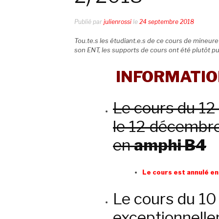
Publié par
julienrossi
le
24 septembre 2018
Tou.te.s les étudiant.e.s de ce cours de mineure 
son ENT, les supports de cours ont été plutôt pu
INFORMATIO
Le cours du 12
le 12 décembr
en
amphi B4
Le cours est annulé en
Le cours du 10
exceptionnelle