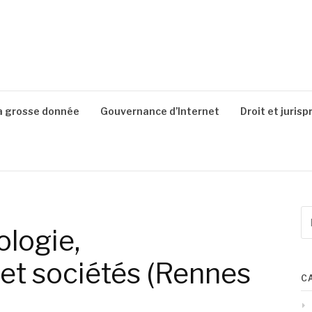
a grosse donnée
Gouvernance d’Internet
Droit et juris
Re
po
ologie,
:
et sociétés (Rennes
C