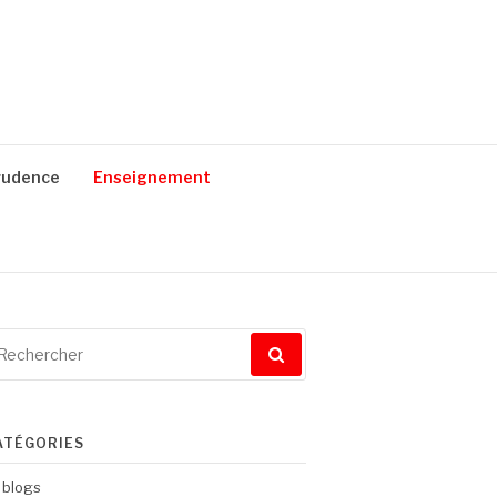
prudence
Enseignement
cherche
ur
ATÉGORIES
blogs