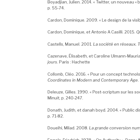
Boyadjian, Julien. 2014. « Twitter, un nouveau « 
p. 55‑74.
Cardon, Dominique. 2009. « Le design de la visibi
Cardon, Dominique, et Antonio A Casilli. 2015.
Qu
Castells, Manuel. 2001.
La société en réseaux. To
Cazenave, Élisabeth, et Caroline Ulmann-Mauria
jours
. Paris : Hachette
Collomb, Cléo. 2016. « Pour un concept technol
Coordinates in Modern and Contemporary Age
.
Deleuze, Gilles. 1990. « Post-scriptum sur les so
Minuit, p. 240‑247.
Donath, Judith, et danah boyd. 2004. « Public di
p. 71‑82.
Doueihi, Milad. 2008.
La grande conversion nu
Engels, Friedrich. 1978. « On Authority ». Dans :