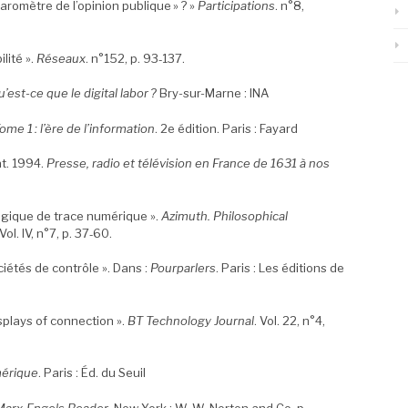
baromètre de l’opinion publique » ? »
Participations
. n°8,
lité ».
Réseaux
. n°152, p. 93‑137.
’est-ce que le digital labor ?
Bry-sur-Marne : INA
me 1 : l’ère de l’information
. 2e édition. Paris : Fayard
t. 1994.
Presse, radio et télévision en France de 1631 à nos
ogique de trace numérique ».
Azimuth. Philosophical
 Vol. IV, n°7, p. 37‑60.
ciétés de contrôle ». Dans :
Pourparlers
. Paris : Les éditions de
splays of connection ».
BT Technology Journal
. Vol. 22, n°4,
mérique
. Paris : Éd. du Seuil
Marx-Engels Reader
. New York : W. W. Norton and Co, p.