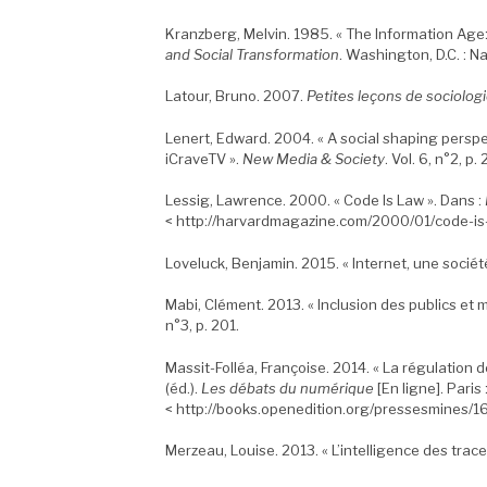
Kranzberg, Melvin. 1985. « The Information Age:
and Social Transformation
. Washington, D.C. : N
Latour, Bruno. 2007.
Petites leçons de sociolog
Lenert, Edward. 2004. « A social shaping persp
iCraveTV ».
New Media & Society
. Vol. 6, n°2, p
Lessig, Lawrence. 2000. « Code Is Law ». Dans :
< http://harvardmagazine.com/2000/01/code-is-
Loveluck, Benjamin. 2015. « Internet, une société
Mabi, Clément. 2013. « Inclusion des publics et ma
n°3, p. 201.
Massit-Folléa, Françoise. 2014. « La régulation de
(éd.).
Les débats du numérique
[En ligne]. Paris
< http://books.openedition.org/pressesmines/1
Merzeau, Louise. 2013. « L’intelligence des trace