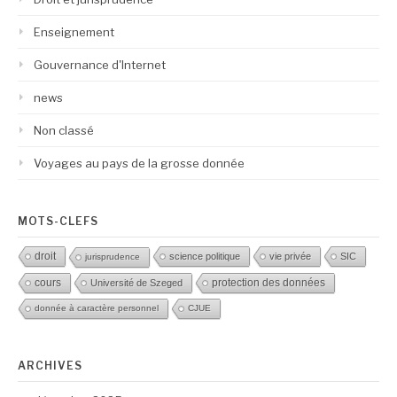
Enseignement
Gouvernance d'Internet
news
Non classé
Voyages au pays de la grosse donnée
MOTS-CLEFS
droit
science politique
vie privée
SIC
jurisprudence
protection des données
cours
Université de Szeged
donnée à caractère personnel
CJUE
ARCHIVES