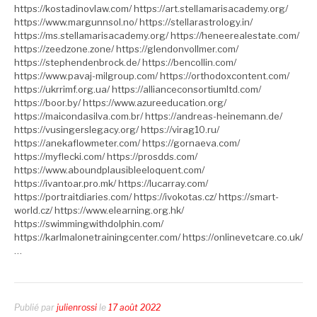
https://kostadinovlaw.com/ https://art.stellamarisacademy.org/
https://www.margunnsol.no/ https://stellarastrology.in/
https://ms.stellamarisacademy.org/ https://heneerealestate.com/
https://zeedzone.zone/ https://glendonvollmer.com/
https://stephendenbrock.de/ https://bencollin.com/
https://www.pavaj-milgroup.com/ https://orthodoxcontent.com/
https://ukrrimf.org.ua/ https://allianceconsortiumltd.com/
https://boor.by/ https://www.azureeducation.org/
https://maicondasilva.com.br/ https://andreas-heinemann.de/
https://vusingerslegacy.org/ https://virag10.ru/
https://anekaflowmeter.com/ https://gornaeva.com/
https://myflecki.com/ https://prosdds.com/
https://www.aboundplausibleeloquent.com/
https://ivantoar.pro.mk/ https://lucarray.com/
https://portraitdiaries.com/ https://ivokotas.cz/ https://smart-
world.cz/ https://www.elearning.org.hk/
https://swimmingwithdolphin.com/
https://karlmalonetrainingcenter.com/ https://onlinevetcare.co.uk/
…
Publié par
julienrossi
le
17 août 2022